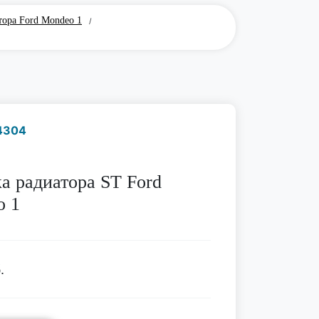
тора Ford Mondeo 1
/
4304
Наличие надо уточнить
по телефону
а радиатора ST Ford
o 1
.