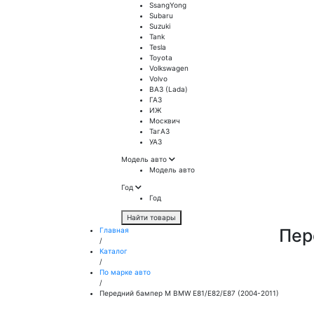
SsangYong
Subaru
Suzuki
Tank
Tesla
Toyota
Volkswagen
Volvo
ВАЗ (Lada)
ГАЗ
ИЖ
Москвич
ТагАЗ
УАЗ
Модель авто
Модель авто
Год
Год
Найти товары
Пер
Главная
/
Каталог
/
По марке авто
/
Передний бампер M BMW E81/E82/E87 (2004-2011)