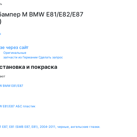
ть
бампер M BMW E81/E82/E87
)
к
зе через сайт
Оригинальные
запчасти из Германии
Сделать запрос
становка и покраска
ают
W BMW E81/E87
W E81/E87 АБС пластик
E87, E81 (БМВ Е87, Е81), 2004-2011, черные, ангельские глазки.