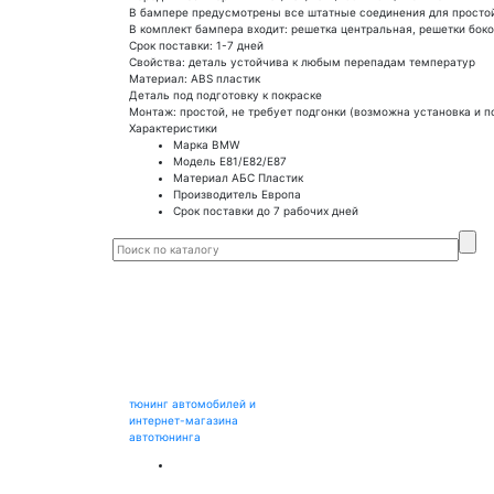
В бампере предусмотрены все штатные соединения для просто
В комплект бампера входит: решетка центральная, решетки бок
Срок поставки: 1-7 дней
Свойства: деталь устойчива к любым перепадам температур
Материал: ABS пластик
Деталь под подготовку к покраске
Монтаж: простой, не требует подгонки (возможна установка и п
Характеристики
Марка
BMW
Модель
E81/E82/E87
Материал
АБС Пластик
Производитель
Европа
Срок поставки
до 7 рабочих дней
тюнинг автомобилей и
интернет-магазина
автотюнинга