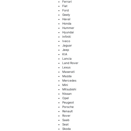
Ferrari
Fiat
Ford
Geely
Haval
Honda
Hummer
Hyundai
Infiniti
Iveco
Jaguar
Jeep
KIA
Lancia
Land Rover
Lexus
Maserati
Mazda
Mercedes
Mini
Mitsubishi
Nissan
Opel
Peugeot
Porsche
Renault
Rover
Saab
Seat
Skoda