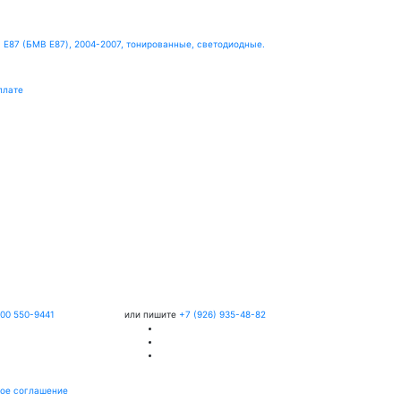
 E87 (БМВ Е87), 2004-2007, тонированные, светодиодные.
плате
800 550-9441
или пишите
+7 (926) 935-48-82
ое соглашение