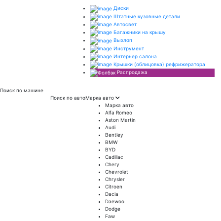
Диски
Штатные кузовные детали
Автосвет
Багажники на крышу
Выхлоп
Инструмент
Интерьер салона
Крышки (облицовка) рефрижератора
Распродажа
Поиск
по машине
Поиск по авто
Марка авто
Марка авто
Alfa Romeo
Aston Martin
Audi
Bentley
BMW
BYD
Cadillac
Chery
Chevrolet
Chrysler
Citroen
Dacia
Daewoo
Dodge
Faw