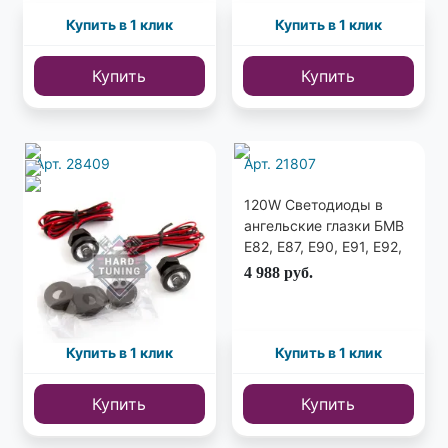
Купить в 1 клик
Купить в 1 клик
Купить
Купить
Арт. 28409
Арт. 21807
Габаритные
120W Светодиоды в
светодиодные огни
ангельские глазки БМВ
PLR25I
Е82, E87, E90, E91, E92,
E93, E60, E63, E70, E71,
2 500
руб.
4 988
руб.
E89, BMW E82, E87, E90,
E91, E92, E60, E63, E70,
E71 все модели c 2007г.
Купить в 1 клик
Купить в 1 клик
Купить
Купить