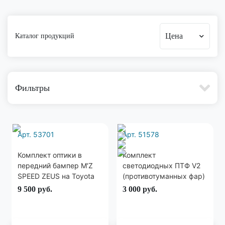
Цена
Каталог продукций
Фильтры
Арт. 53701
Арт. 51578
Комплект оптики в
Комплект
передний бампер M'Z
светодиодных ПТФ V2
SPEED ZEUS на Toyota
(противотуманных фар)
Land Cruiser 200
с 3мя линзами 85мм /
9 500
руб.
3 000
руб.
90мм