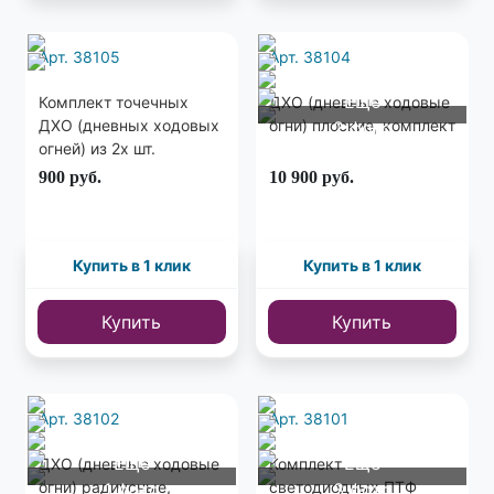
Арт. 38105
Арт. 38104
Еще
Комплект точечных
ДХО (дневные ходовые
ДХО (дневных ходовых
огни) плоские, комплект
2 фото
огней) из 2х шт.
900
руб.
10 900
руб.
Купить в 1 клик
Купить в 1 клик
Купить
Купить
Арт. 38102
Арт. 38101
Еще
Еще
ДХО (дневные ходовые
Комплект
огни) радиусные,
светодиодных ПТФ
1 фото
3 фото