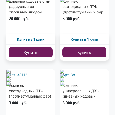
Дневные ходовые огни
Комплект
радиусные со
светодиодных ПТФ
сплошным диодом
(противотуманных фар)
с 3мя линзами 90мм
20 000
руб.
3 000
руб.
Купить в 1 клик
Купить в 1 клик
Купить
Купить
Арт. 38112
Арт. 38111
Комплект
Комплект
светодиодных ПТФ
универсальных ДХО
(противотуманных фар)
(дневных ходовых
с 3мя линзами (с
огней) V1
3 000
руб.
3 000
руб.
поворотниками) 90мм