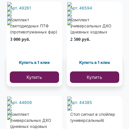
Арт. 49261
Арт. 46594
Комплект
Комплект
светодиодных ПТФ
универсальных ДХО
(противотуманных фар)
(дневных ходовых
с 7ю линзами 89мм
огней) с функцией
3 000
руб.
2 500
руб.
поворотника 170мм
20мм
Купить в 1 клик
Купить в 1 клик
Купить
Купить
Арт. 44606
Арт. 44385
Комплект
Стоп сигнал в спойлер
универсальных ДХО
(универсальный)
(дневных ходовых