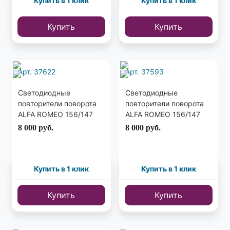
Купить в 1 клик
Купить в 1 клик
Купить
Купить
Арт. 37622
Арт. 37593
Светодиодные
Светодиодные
повторители поворота
повторители поворота
ALFA ROMEO 156/147
ALFA ROMEO 156/147
05-10 / FIAT TIPO 15-
05-10 / FIAT TIPO 15-
8 000
руб.
8 000
руб.
тонированные
Хром
Купить в 1 клик
Купить в 1 клик
Купить
Купить