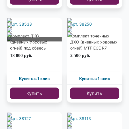
Арт. 38538
Арт. 38250
Еще
Комплект ДХО
Комплект точечных
(дневных ходовых
ДХО (дневных ходовых
4 фото
огней) под обвесы
огней) MTF ЕСЕ R7
HAMANN LUMMA и тд.
(PLR251) из 2х шт.
18 000
руб.
2 500
руб.
из 12ти огней
Купить в 1 клик
Купить в 1 клик
Купить
Купить
Арт. 38127
Арт. 38113