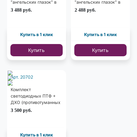
"ангельских глазок" в
"ангельских глазок" в
штатные фары E39, E60,
штатные фары E39, E60,
3 488
руб.
2 488
руб.
E53, E87 до 2007 года.
E53, E87 до 2007 года.
Купить в 1 клик
Купить в 1 клик
Купить
Купить
Арт. 20702
Комплект
светодиодных ПТФ +
ДХО (противотуманных
фар + дневных ходовых
3 500
руб.
огней) 64мм / 76мм /
89мм
Купить в 1 клик