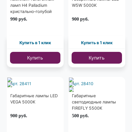
ламп H4 Palladium
W5W 5000K
кристально-голубой
свет
990
руб.
900
руб.
Купить в 1 клик
Купить в 1 клик
Купить
Купить
Арт. 28411
Арт. 28410
Габаритные лампы LED
Габаритные
VEGA 5000K
светодиодные лампы
FIREFLY 5500K
900
руб.
500
руб.