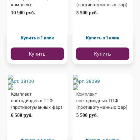
комплект
(противотуманных фар)
V3 90мм
10 900
руб.
5 500
руб.
Купить в 1 клик
Купить в 1 клик
Купить
Купить
Арт. 38100
Арт. 38099
Комплект
Комплект
светодиодных ПТФ
светодиодных ПТФ
(противотуманных фар)
(противотуманных фар)
V2 90мм
с габаритными огнями
6 500
руб.
5 500
руб.
V1 90мм