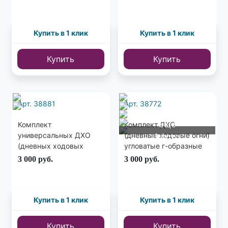
Купить в 1 клик
Купить в 1 клик
Купить
Купить
Арт. 38881
Арт. 38772
Еще
Комплект
Комплект ДХО
универсальных ДХО
(дневные ходовые огни)
1 фото
(дневных ходовых
угловатые г-образные
огней) COB 2шт.
Mercedes Style 2шт.
3 000
руб.
3 000
руб.
Купить в 1 клик
Купить в 1 клик
Купить
Купить