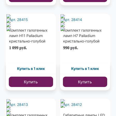
Арт. 28415
Арт. 28414
Комплект галогенных
Комплект галогенных
ламп H11 Palladium
ламп H7 Palladium
кристально-голубой
кристально-голубой
свет
свет
1 099
руб.
990
руб.
Купить в 1 клик
Купить в 1 клик
Купить
Купить
Арт. 28413
Арт. 28412
Комплект галогенных
Габаритные лампы LED