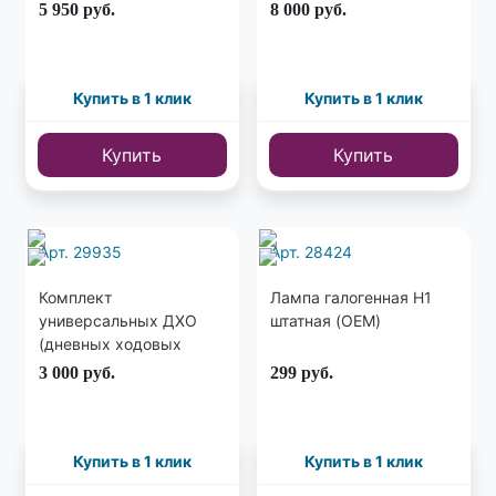
05-10 / FIAT TIPO 15-
Хром
5 950
руб.
8 000
руб.
CLEAR хром
Купить в 1 клик
Купить в 1 клик
Купить
Купить
Арт. 29935
Арт. 28424
Комплект
Лампа галогенная H1
универсальных ДХО
штатная (OEM)
(дневных ходовых
огней) с функцией
3 000
руб.
299
руб.
поворотника
Купить в 1 клик
Купить в 1 клик