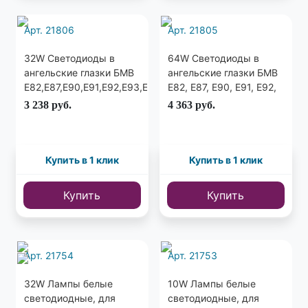
Арт. 21806
Арт. 21805
32W Светодиоды в
64W Светодиоды в
ангельские глазки БМВ
ангельские глазки БМВ
E82,E87,E90,E91,E92,E93,E60,E63,E70,E71,E89,
Е82, E87, E90, E91, E92,
все модели c 2007г.
E93, E60, E63, E70, E71,
3 238
руб.
4 363
руб.
Сверхяркие.
E89, все модели c
2007г.
Купить в 1 клик
Купить в 1 клик
Купить
Купить
Арт. 21754
Арт. 21753
32W Лампы белые
10W Лампы белые
светодиодные, для
светодиодные, для