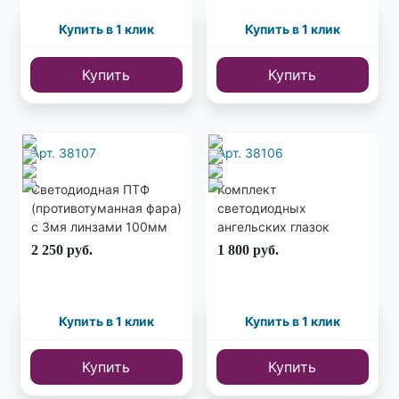
Купить в 1 клик
Купить в 1 клик
Купить
Купить
Арт. 38107
Арт. 38106
Светодиодная ПТФ
Комплект
(противотуманная фара)
светодиодных
с 3мя линзами 100мм
ангельских глазок
1шт.
(ANGEL EYES)
2 250
руб.
1 800
руб.
Купить в 1 клик
Купить в 1 клик
Купить
Купить