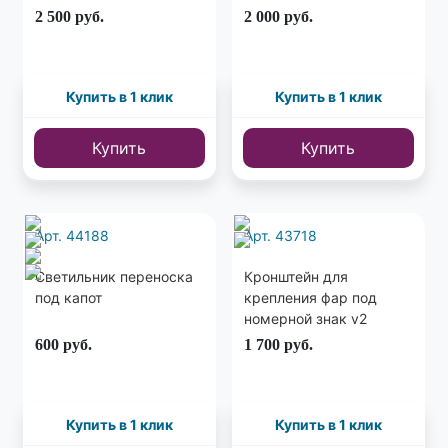
огней) 170мм 20мм
2 500
руб.
2 000
руб.
Купить в 1 клик
Купить в 1 клик
Купить
Купить
Арт. 44188
Арт. 43718
Светильник переноска
Кронштейн для
под капот
крепления фар под
номерной знак v2
600
руб.
1 700
руб.
Купить в 1 клик
Купить в 1 клик