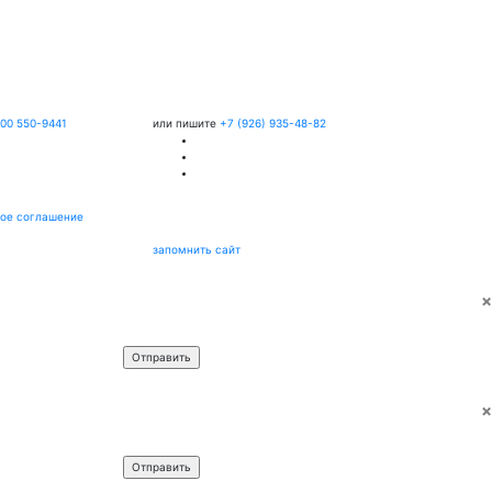
800 550-9441
или пишите
+7 (926) 935-48-82
ое соглашение
запомнить сайт
×
Имя
*
Телефон
*
×
Имя
*
Телефон
*