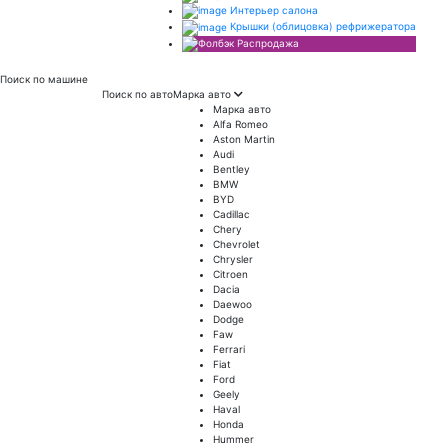
Интерьер салона
Крышки (облицовка) рефрижератора
Распродажа
Поиск
по машине
Поиск по авто
Марка авто
Марка авто
Alfa Romeo
Aston Martin
Audi
Bentley
BMW
BYD
Cadillac
Chery
Chevrolet
Chrysler
Citroen
Dacia
Daewoo
Dodge
Faw
Ferrari
Fiat
Ford
Geely
Haval
Honda
Hummer