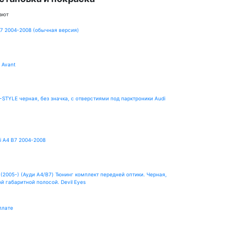
ают
B7 2004-2008 (обычная версия)
 Avant
-STYLE черная, без значка, с отверстиями под парктроники Audi
i A4 B7 2004-2008
 (2005-) (Ауди А4/В7) Тюнинг комплект передней оптики. Черная,
й габаритной полосой. Devil Eyes
плате