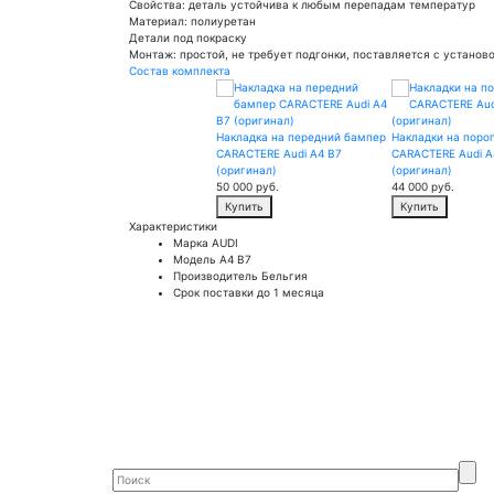
Свойства: деталь устойчива к любым перепадам температур
Материал: полиуретан
Детали под покраску
Монтаж: простой, не требует подгонки, поставляется с устано
Состав комплекта
Накладка на передний бампер
Накладки на поро
CARACTERE Audi A4 B7
CARACTERE Audi A
(оригинал)
(оригинал)
50 000
руб.
44 000
руб.
Купить
Купить
Характеристики
Марка
AUDI
Модель
A4 B7
Производитель
Бельгия
Срок поставки
до 1 месяца