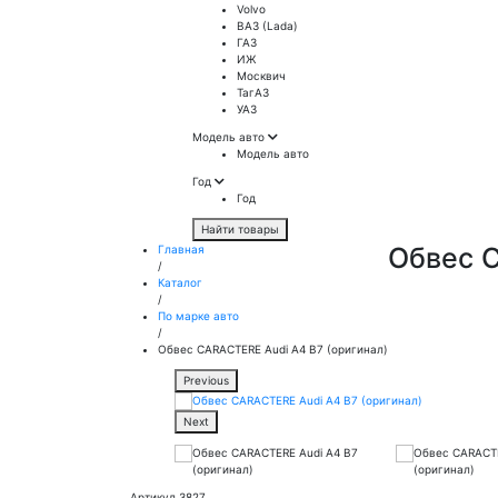
Volvo
ВАЗ (Lada)
ГАЗ
ИЖ
Москвич
ТагАЗ
УАЗ
Модель авто
Модель авто
Год
Год
Найти товары
Обвес C
Главная
/
Каталог
/
По марке авто
/
Обвес CARACTERE Audi A4 B7 (оригинал)
Previous
Next
Артикул 3827