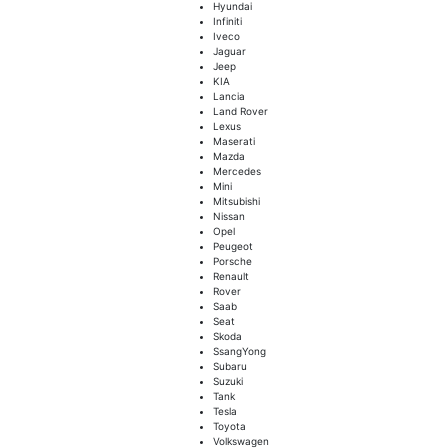
Hyundai
Infiniti
Iveco
Jaguar
Jeep
KIA
Lancia
Land Rover
Lexus
Maserati
Mazda
Mercedes
Mini
Mitsubishi
Nissan
Opel
Peugeot
Porsche
Renault
Rover
Saab
Seat
Skoda
SsangYong
Subaru
Suzuki
Tank
Tesla
Toyota
Volkswagen