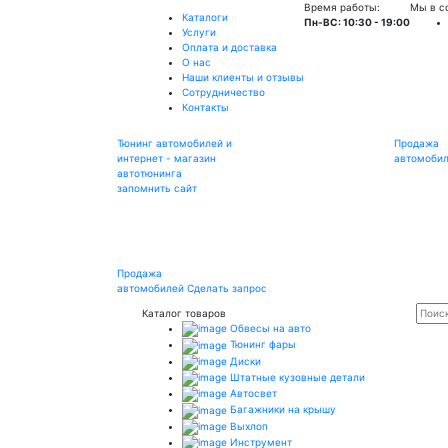
Время работы:
Мы в с
Каталоги
Пн-ВС: 10:30 - 19:00
Услуги
Оплата и доставка
О нас
Наши клиенты и отзывы
Сотрудничество
Контакты
Тюнинг автомобилей и
Продажа
интернет - магазин
автомоби
автотюнинга
запомнить сайт
Продажа
автомобилей
Сделать запрос
Каталог товаров
Обвесы на авто
Тюнинг фары
Диски
Штатные кузовные детали
Автосвет
Багажники на крышу
Выхлоп
Инструмент