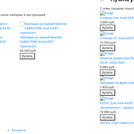
С этим товаром покуп
вочным набором и инструкцией
Спойлер лип Audi A4 
3 690
руб.
Купить
ги
Накладка на задний бампер
Спойлер ST Audi A4 B7
4 B7
CARACTERE Audi A4 B7
10 000
руб.
(оригинал)
Купить
44 000
руб.
Купить
Решетка радиатора RS
A4 B7 2004-2007
9 990
руб.
Купить
Накладки на фары Aud
1 800
руб.
Купить
E0105. Для Audi A4/B7
линзованная, с диодно
19 990
руб.
Купить
Читать о доставке и о
Каталоги