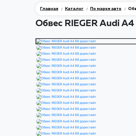
Главная
Каталог
По марке авто
Обв
/
/
/
Обвес RIEGER Audi A4