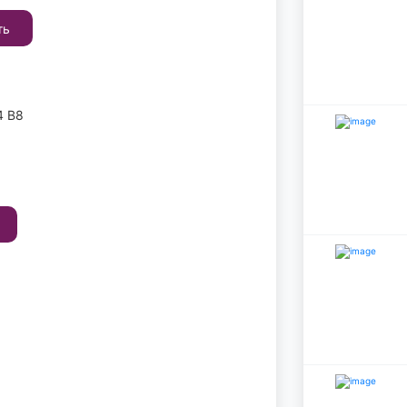
ть
4 B8