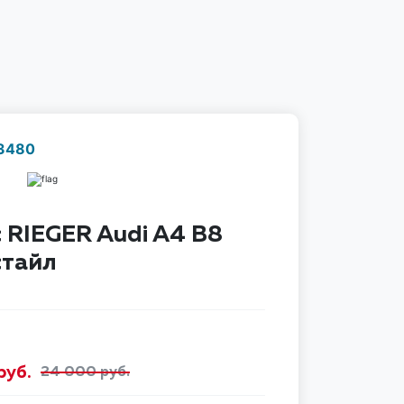
 3480
Наличие надо уточнить
по телефону
 RIEGER Audi A4 B8
стайл
руб.
24 000 руб.