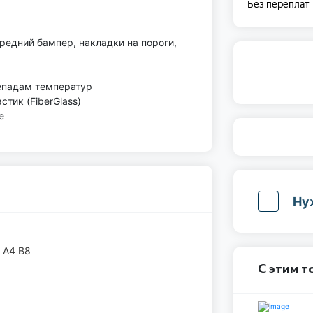
ередний бампер, накладки на пороги,
епадам температур
тик (FiberGlass)
е
Ну
 A4 B8
С этим 