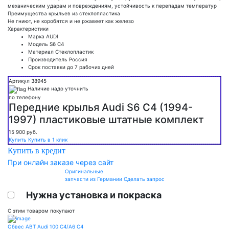
механическим ударам и повреждениям, устойчивость к перепадам температур
Преимущества крыльев из стеклопластика
Не гниют, не коробятся и не ржавеет как железо
Характеристики
Марка
AUDI
Модель
S6 С4
Материал
Стеклопластик
Производитель
Россия
Срок поставки
до 7 рабочих дней
Артикул 38945
Наличие надо уточнить
по телефону
Передние крылья Audi S6 C4 (1994-
1997) пластиковые штатные комплект
15 900
руб.
Купить
Купить в 1 клик
Купить в кредит
При онлайн заказе через сайт
Оригинальные
запчасти из Германии
Сделать запрос
Нужна установка и покраска
С этим товаром покупают
Обвес ABT Audi 100 C4/A6 C4