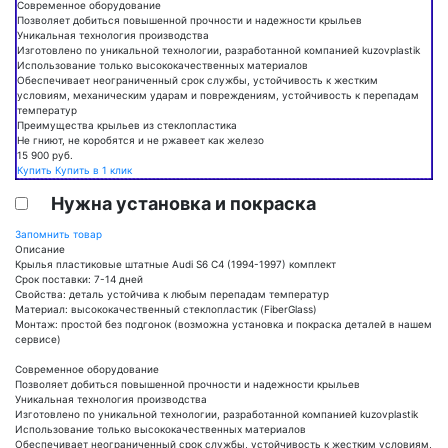
Современное оборудование
Позволяет добиться повышенной прочности и надежности крыльев
Уникальная технология производства
Изготовлено по уникальной технологии, разработанной компанией kuzovplastik
Использование только высококачественных материалов
Обеспечивает неограниченный срок службы, устойчивость к жестким
условиям, механическим ударам и повреждениям, устойчивость к перепадам
температур
Преимущества крыльев из стеклопластика
Не гниют, не коробятся и не ржавеет как железо
15 900
руб.
Купить
Купить в 1 клик
Нужна установка и покраска
Запомнить товар
Описание
Крылья пластиковые штатные Audi S6 C4 (1994-1997) комплект
Срок поставки: 7-14 дней
Свойства: деталь устойчива к любым перепадам температур
Материал: высококачественный стеклопластик (FiberGlass)
Монтаж: простой без подгонок (возможна установка и покраска деталей в нашем
сервисе)
Современное оборудование
Позволяет добиться повышенной прочности и надежности крыльев
Уникальная технология производства
Изготовлено по уникальной технологии, разработанной компанией kuzovplastik
Использование только высококачественных материалов
Обеспечивает неограниченный срок службы, устойчивость к жестким условиям,