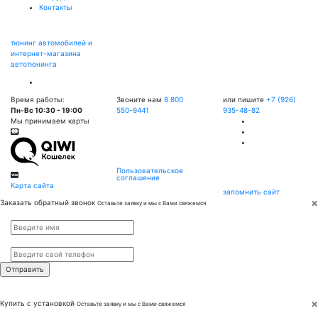
Контакты
тюнинг автомобилей и
интернет-магазина
автотюнинга
Время работы:
Звоните нам
8 800
или пишите
+7 (926)
Пн-Вс 10:30 - 19:00
550-9441
935-48-82
Мы принимаем карты
Пользовательское
соглашение
Карта сайта
запомнить сайт
×
Заказать обратный звонок
Оставьте заявку и мы с Вами свяжемся
Имя
*
Телефон
*
×
Купить с установкой
Оставьте заявку и мы с Вами свяжемся
Имя
*