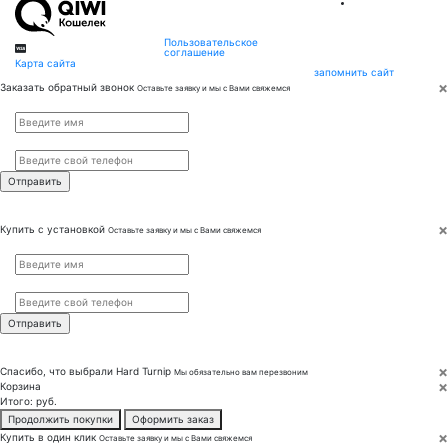
Пользовательское
соглашение
Карта сайта
запомнить сайт
×
Заказать обратный звонок
Оставьте заявку и мы с Вами свяжемся
Имя
*
Телефон
*
×
Купить с установкой
Оставьте заявку и мы с Вами свяжемся
Имя
*
Телефон
*
×
Спасибо, что выбрали
Hard Turnip
Мы обязательно вам перезвоним
×
Корзина
Итого:
руб.
Продолжить покупки
Оформить заказ
×
Купить в один клик
Оставьте заявку и мы с Вами свяжемся