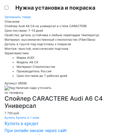
Нужна установка и покраска
Запомнить товар
Описание
Спойлер Audi A6 C4 на универсал в стиле CARACTERE
Срок поставки: 7-14 дней
Свойства: деталь устойчива к любым перепадам температур
Материал: высококачественный стеклопластик (FiberGlass)
Деталь в грунте под подготовку к покраске
Монтаж: простой, классическая подгонка
Характеристики
Марка
AUDI
Модель
A6 C4
Материал
Стеклопластик
Производитель
Россия
Срок поставки
до 7 рабочих дней
Артикул 39590
Наличие надо уточнить
по телефону
Спойлер CARACTERE Audi A6 C4
Универсал
7 700
руб.
Купить
Купить в 1 клик
Купить в кредит
При онлайн заказе через сайт