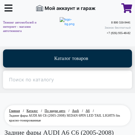
Мой аккаунт и гараж
Тюнинг автомобилей и
8 800 550-9441
интернет - магазин
Звонок бесплатный
автотюнинга
+7 (926) 935-48-82
Каталог товаров
Главная
/
Каталог
/
По марке авто
/
Audi
/
A6
/
Задние фары AUDI A6 C6 (2005-2008) SEDAN 6PIN LED TAIL LIGHTS fits
красно-тонированные
Задние фары AUDI A6 C6 (2005-2008)