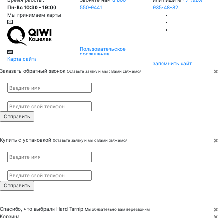
Время работы:
Звоните нам
8 800
или пишите
+7 (926)
Пн-Вс 10:30 - 19:00
550-9441
935-48-82
Мы принимаем карты
Пользовательское
соглашение
Карта сайта
запомнить сайт
×
Заказать обратный звонок
Оставьте заявку и мы с Вами свяжемся
Имя
*
Телефон
*
×
Купить с установкой
Оставьте заявку и мы с Вами свяжемся
Имя
*
Телефон
*
×
Спасибо, что выбрали
Hard Turnip
Мы обязательно вам перезвоним
×
Корзина