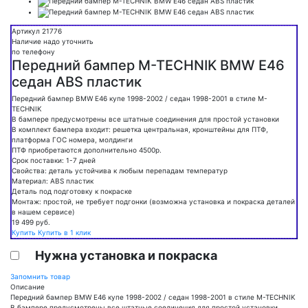
Артикул 21776
Наличие надо уточнить
по телефону
Передний бампер M-TECHNIK BMW E46
седан ABS пластик
Передний бампер BMW E46 купе 1998-2002 / седан 1998-2001 в стиле M-
TECHNIK
В бампере предусмотрены все штатные соединения для простой установки
В комплект бампера входит: решетка центральная, кронштейны для ПТФ,
платформа ГОС номера, молдинги
ПТФ приобретаются дополнительно 4500р.
Срок поставки: 1-7 дней
Свойства: деталь устойчива к любым перепадам температур
Материал: ABS пластик
Деталь под подготовку к покраске
Монтаж: простой, не требует подгонки (возможна установка и покраска деталей
в нашем сервисе)
19 499
руб.
Купить
Купить в 1 клик
Нужна установка и покраска
Запомнить товар
Описание
Передний бампер BMW E46 купе 1998-2002 / седан 1998-2001 в стиле M-TECHNIK
В бампере предусмотрены все штатные соединения для простой установки