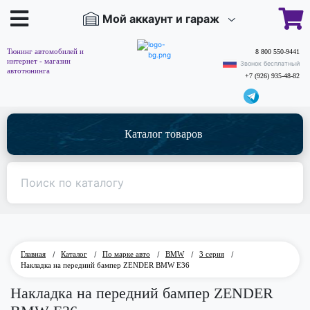
Мой аккаунт и гараж
Тюнинг автомобилей и
8 800 550-9441
интернет - магазин
Звонок бесплатный
автотюнинга
+7 (926) 935-48-82
Каталог товаров
Главная
/
Каталог
/
По марке авто
/
BMW
/
3 серия
/
Накладка на передний бампер ZENDER BMW E36
Накладка на передний бампер ZENDER