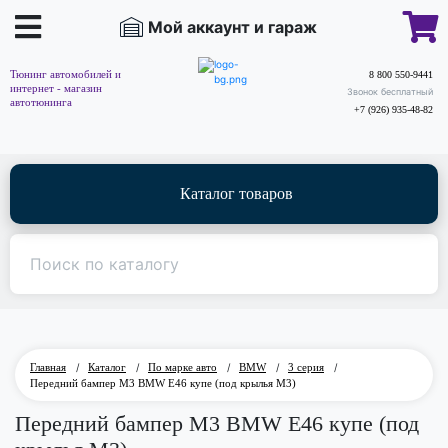
Мой аккаунт и гараж
Тюнинг автомобилей и
8 800 550-9441
интернет - магазин
Звонок бесплатный
автотюнинга
+7 (926) 935-48-82
Каталог товаров
Главная
/
Каталог
/
По марке авто
/
BMW
/
3 серия
/
Передний бампер M3 BMW E46 купе (под крылья M3)
Передний бампер M3 BMW E46 купе (под