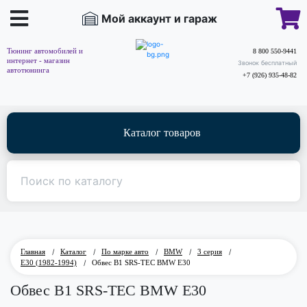
Мой аккаунт и гараж
Тюнинг автомобилей и
8 800 550-9441
интернет - магазин
Звонок бесплатный
автотюнинга
+7 (926) 935-48-82
Каталог товаров
Главная
/
Каталог
/
По марке авто
/
BMW
/
3 серия
/
E30 (1982-1994)
/
Обвес B1 SRS-TEC BMW E30
Обвес B1 SRS-TEC BMW E30