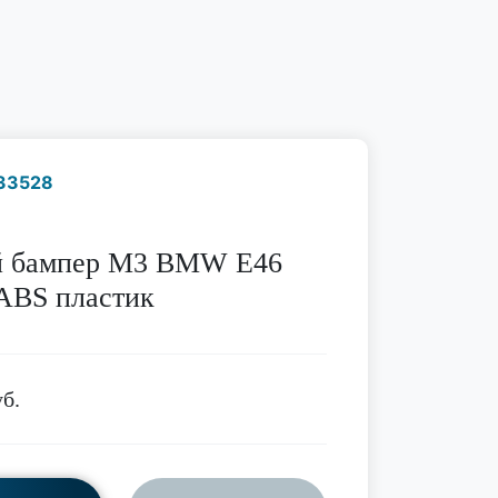
33528
Наличие надо уточнить
по телефону
й бампер M3 BMW E46
ABS пластик
б.