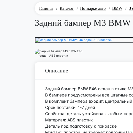
Главная
Каталог
По марке авто
BMW
3 
/
/
/
/
Задний бампер M3 BMW 
Описание
Задний бампер BMW E46 седан в стиле M
В бампере предусмотрены все штатные со
В комплект бампера входит: центральный
Срок поставки: 1-7 дней
Свойства: деталь устойчива к любым пер
Материал: ABS пластик
Деталь под подготовку к покраске
Монтаж: простой, не требует подгонки (в