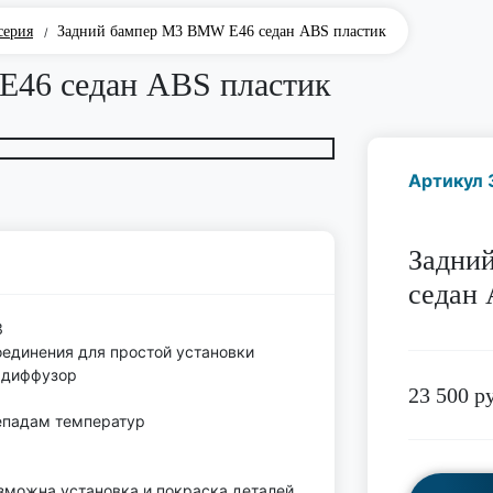
серия
Задний бампер M3 BMW E46 седан ABS пластик
/
E46 седан ABS пластик
Артикул 
Задни
седан 
3
единения для простой установки
 диффузор
23 500
ру
епадам температур
озможна установка и покраска деталей