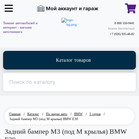
Мой аккаунт и гараж
Тюнинг автомобилей и
8 800 550-9441
интернет - магазин
Звонок бесплатный
автотюнинга
+7 (926) 935-48-82
Каталог товаров
Главная
/
Каталог
/
По марке авто
/
BMW
/
3 серия
/
Задний бампер M3 (под M крылья) BMW E30
Задний бампер M3 (под M крылья) BMW