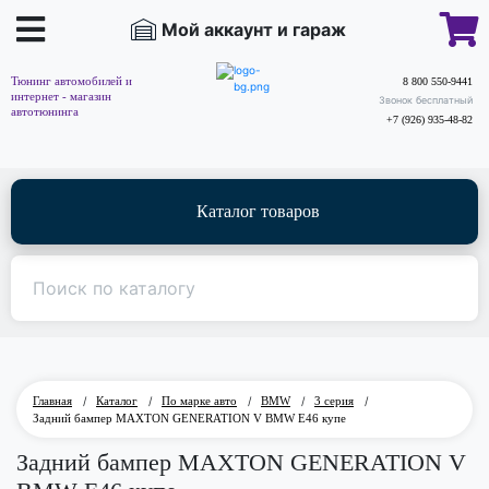
Мой аккаунт и гараж
Тюнинг автомобилей и
8 800 550-9441
интернет - магазин
Звонок бесплатный
автотюнинга
+7 (926) 935-48-82
Каталог товаров
Главная
/
Каталог
/
По марке авто
/
BMW
/
3 серия
/
Задний бампер MAXTON GENERATION V BMW E46 купе
Задний бампер MAXTON GENERATION V