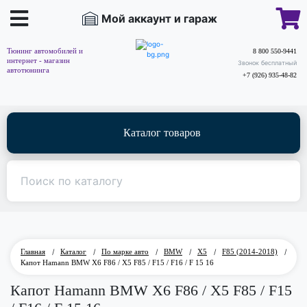
Мой аккаунт и гараж
Тюнинг автомобилей и
8 800 550-9441
интернет - магазин
Звонок бесплатный
автотюнинга
+7 (926) 935-48-82
Каталог товаров
Главная
/
Каталог
/
По марке авто
/
BMW
/
X5
/
F85 (2014-2018)
/
Капот Hamann BMW X6 F86 / X5 F85 / F15 / F16 / F 15 16
Капот Hamann BMW X6 F86 / X5 F85 / F15