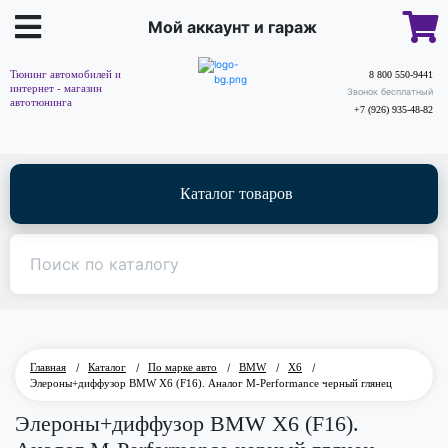
Мой аккаунт и гараж
Тюнинг автомобилей и
8 800 550-9441
интернет - магазин
Звонок бесплатный
автотюнинга
+7 (926) 935-48-82
Каталог товаров
Главная
/
Каталог
/
По марке авто
/
BMW
/
X6
/
Элероны+диффузор BMW X6 (F16). Аналог M-Performance черный глянец
Элероны+диффузор BMW X6 (F16).