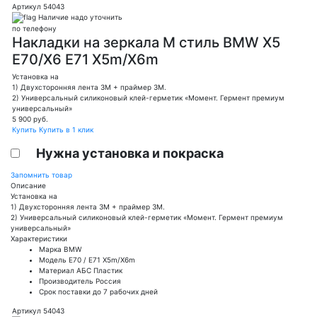
Артикул 54043
Наличие надо уточнить
по телефону
Накладки на зеркала M стиль BMW X5
E70/X6 E71 Х5m/X6m
Установка на
1) Двухсторонняя лента 3М + праймер 3М.
2) Универсальный силиконовый клей-герметик «Момент. Гермент премиум
универсальный»
5 900
руб.
Купить
Купить в 1 клик
Нужна установка и покраска
Запомнить товар
Описание
Установка на
1) Двухсторонняя лента 3М + праймер 3М.
2) Универсальный силиконовый клей-герметик «Момент. Гермент премиум
универсальный»
Характеристики
Марка
BMW
Модель
E70 / E71 Х5m/X6m
Материал
АБС Пластик
Производитель
Россия
Срок поставки
до 7 рабочих дней
Артикул 54043