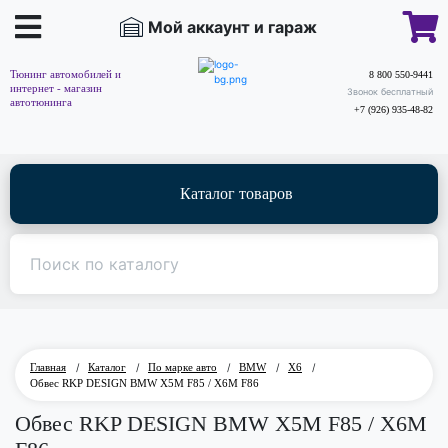
Мой аккаунт и гараж
Тюнинг автомобилей и
8 800 550-9441
интернет - магазин
Звонок бесплатный
автотюнинга
+7 (926) 935-48-82
Каталог товаров
Главная
/
Каталог
/
По марке авто
/
BMW
/
X6
/
Обвес RKP DESIGN BMW X5M F85 / X6M F86
Обвес RKP DESIGN BMW X5M F85 / X6M