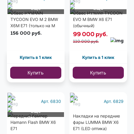
Еще
Еще
Обвес HAMANN
Обвес Hamann TYCOON
14 фото
12 фото
TYCOON EVO M 2 BMW
EVO M BMW X6 E71
X6M E71 (только на M
(обычный)
версию)
156 000
руб.
99 000
руб.
110 000 руб.
Купить в 1 клик
Купить в 1 клик
Купить
Купить
Арт. 6830
Арт. 6829
Еще
Передний бампер
Накладки на передние
7 фото
Hamann Flash BMW X6
фары LUMMA BMW X6
E71
E71 (LED оптика)