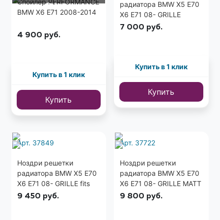
Спойлер PERFORMANCE
радиатора BMW X5 E70
3 фото
BMW Х6 E71 2008-2014
X6 E71 08- GRILLE
GLOSSY fits черные
7 000
руб.
4 900
руб.
Купить в 1 клик
Купить в 1 клик
Купить
Купить
Арт. 37849
Арт. 37722
Ноздри решетки
Ноздри решетки
радиатора BMW X5 E70
радиатора BMW X5 E70
X6 E71 08- GRILLE fits
X6 E71 08- GRILLE MATT
хром
fits черные
9 450
руб.
9 800
руб.