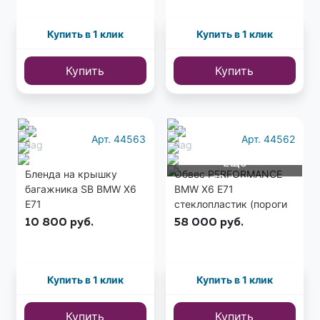
Купить в 1 клик
Купить в 1 клик
Купить
Купить
Арт. 44563
Арт. 44562
Еще
Бленда на крышку
Обвес PERFORMANCE
12 фото
багажника SB BMW X6
BMW X6 E71
E71
стеклопластик (пороги
ABS)
10 800
руб.
58 000
руб.
Купить в 1 клик
Купить в 1 клик
Купить
Купить