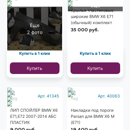
Еще
Крылья пластиковые M
Крылья пластиковые
14 фото
штатные BMW X6M E71
широкие BMW X6 E71
(M версия) комплект
(обычный) комплект
Еще
38 000
руб.
35 000
руб.
2 фото
Купить в 1 клик
Купить в 1 клик
Купить
Купить
Арт. 41345
Арт. 40063
ЛИП СПОЙЛЕР BMW X6
Накладки под пороги
E71,E72 2007-2014 АБС
Parsan для BMW X6 M
ПЛАСТИК
(E71)