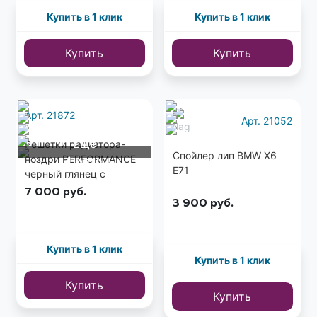
Купить в 1 клик
Купить в 1 клик
Купить
Купить
Арт. 21872
Арт. 21052
Еще
Решетки радиатора-
Спойлер лип BMW X6
ноздри PERFORMANCE
1 фото
E71
черный глянец с
матовыми ребрами
7 000
руб.
BMW X5 E70 / X6 E71
3 900
руб.
Купить в 1 клик
Купить в 1 клик
Купить
Купить