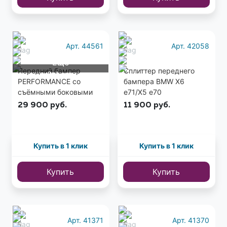
Арт. 44561
Арт. 42058
Еще
Передний бампер
Сплиттер переднего
9 фото
PERFORMANCE со
бампера BMW X6
съёмными боковыми
e71/X5 e70
клыками BMW X6 E71
29 900
руб.
11 900
руб.
стеклопластик
Купить в 1 клик
Купить в 1 клик
Купить
Купить
Арт. 41371
Арт. 41370