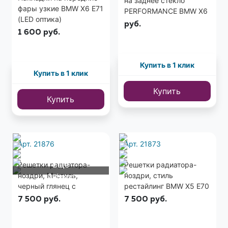
на заднее стекло
фары узкие BMW X6 E71
PERFORMANCE BMW X6
(LED оптика)
E71 ABS пластик
руб.
1 600
руб.
Купить в 1 клик
Купить в 1 клик
Купить
Купить
Арт. 21876
Арт. 21873
Еще
Решетки радиатора-
Решетки радиатора-
ноздри, М-стиль,
ноздри, стиль
2 фото
черный глянец с
рестайлинг BMW X5 E70
двойным ребром BMW
/ X6 E71
7 500
руб.
7 500
руб.
X5 E70 / X6 E71 2007-
2014