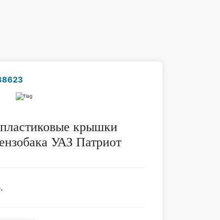
38623
Наличие надо уточнить
по телефону
опластиковые крышки
ензобака УАЗ Патриот
.