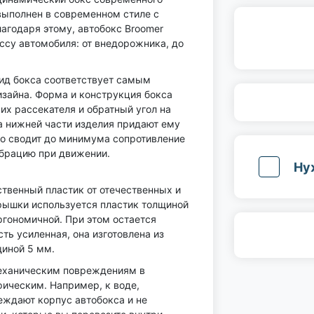
выполнен в современном стиле с
агодаря этому, автобокс Broomer
ссу автомобиля: от внедорожника, до
вид бокса соответствует самым
зайна. Форма и конструкция бокса
их рассекателя и обратный угол на
 нижней части изделия придают ему
о сводит до минимума сопротивление
брацию при движении.
Ну
твенный пластик от отечественных и
рышки используется пластик толщиной
ргономичной. При этом остается
ь усиленная, она изготовлена из
щиной 5 мм.
механическим повреждениям в
фическим. Например, к воде,
еждают корпус автобокса и не