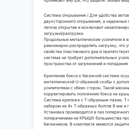
проникают внутрь, что защитит любые вещ
Система открывания / Для удобства авто
двухстороннего открывания, а надежные
легкое открытие и исключают незапланир
загрузки/разгрузки.
Продольные металлические усилители в в
равномерно распределить нагрузку, что 
свойства пластикового дна и препятствуе
система не требует дополнительных усили
пространства от загрязнений и попадания 
Крепление бокса к багажной системе ос
металлической U-образной скобы с допо
усилителями с обеих сторон. Такой механ
корректировать положение бокса на крыш
Система крепежа с Т-образным пазом. Т-
набором из 4х Т-образных болтов 8 мм и г
Установка производится в паз поперечно
поперечинами на КРЫШУ большинства пр
багажников. В комплекте имеются защитн