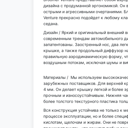
дизайна с продуманной эргономикой. Он 
острыми и агрессивными очертаниями. Бл
Venture прекрасно подойдет к любому кла
седана.
Дизайн / Яркий и оригинальный внешний 
современным трендам автомобильного ди
запатентованы. Заостренный нос, два легк
крышке, а также продольный диффузор на
правильную аэродинамическую форму, чт
воздушным потокам, исключая шумы и ви
Материалы / Мы используем высококачес
зарубежных поставщиков. Для верхней к
4 мм. Он делает крышку легкой и более э
прочным и износоустойчивым. Нижняя част
более толстого текстурного пластика тол
Вся конструкция устойчива не только к 
процессе эксплуатации, но и более специ
кислотам, щелочам и жирам. Они не повр