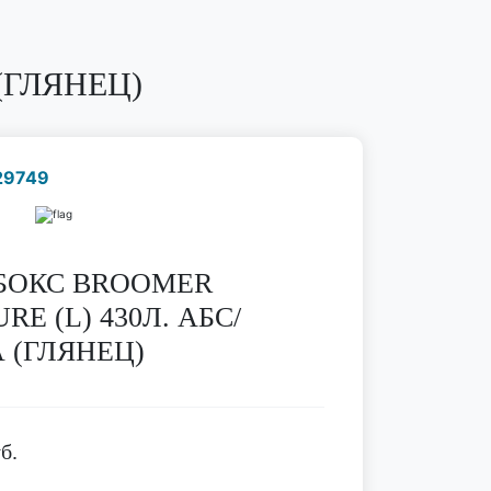
(ГЛЯНЕЦ)
29749
Наличие надо уточнить
по телефону
БОКС BROOMER
RE (L) 430Л. АБС/
 (ГЛЯНЕЦ)
б.