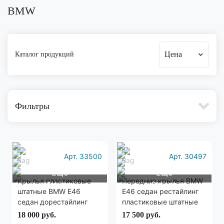
BMW
Цена
Каталог продукций
Фильтры
Арт. 33500
Арт. 30497
Еще
Еще
Крылья пластиковые
Передние крылья BMW
1 фото
9 фото
штатные BMW E46
E46 седан рестайлинг
седан дорестайлинг
пластиковые штатные
комплект
18 000
руб.
17 500
руб.