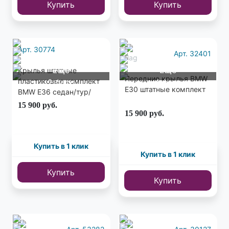
Купить
Купить
Арт. 30774
Арт. 32401
Еще
Еще
Крылья штатные
Передние крылья BMW
пластиковые комплект
2 фото
4 фото
E30 штатные комплект
BMW E36 седан/тур/
ком рестайлинг
15 900
руб.
15 900
руб.
Купить в 1 клик
Купить в 1 клик
Купить
Купить