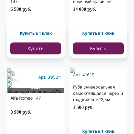
147
обычный кузов, не
широкий)
6 500
руб.
14 000
руб.
Купить в 1 клик
Купить в 1 клик
Купить
Купить
Арт. 41619
Арт. 39534
Еще
Губа универсальная
Накладки на пороги GTA
самоклеящаяся черный
4 фото
Alfa Romeo 147
гладкий 5см*2,5м
1 500
руб.
8 900
руб.
Купить в 1 клик