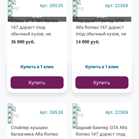
Арт. 39535
Арт. 22368
Еще
Еще
Обвес GTA Alfa Romeo
Передний бампер GTA
2 фото
4 фото
147 дорест (под
Alfa Romeo 147 дорест
обычный кузов, не
(под обычный кузов, не
широкий)
широкий)
36 000
руб.
14 000
руб.
Купить в 1 клик
Купить в 1 клик
Купить
Купить
Арт. 39536
Арт. 22369
Спойлер крышки
Задний бампер GTA Alfa
багажника Alfa Romeo
Romeo 147 дорест (под