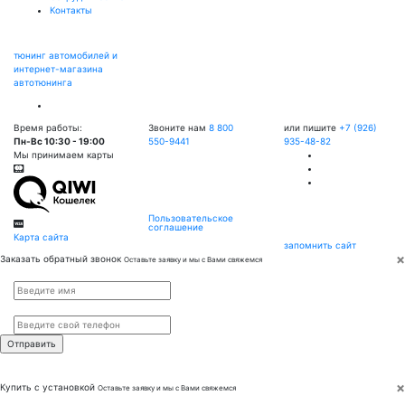
Контакты
тюнинг автомобилей и
интернет-магазина
автотюнинга
Время работы:
Звоните нам
8 800
или пишите
+7 (926)
Пн-Вс 10:30 - 19:00
550-9441
935-48-82
Мы принимаем карты
Пользовательское
соглашение
Карта сайта
запомнить сайт
×
Заказать обратный звонок
Оставьте заявку и мы с Вами свяжемся
Имя
*
Телефон
*
×
Купить с установкой
Оставьте заявку и мы с Вами свяжемся
Имя
*