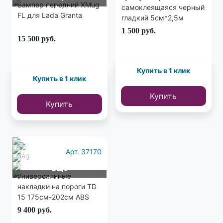
Бампер передний XMug
самоклеящаяся черный
2 фото
FL для Lada Granta
гладкий 5см*2,5м
1 500
руб.
15 500
руб.
Купить в 1 клик
Купить в 1 клик
Купить
Купить
Арт. 37170
Еще
Универсальные
8 фото
накладки на пороги TD
15 175см-202см ABS
пластик
9 400
руб.