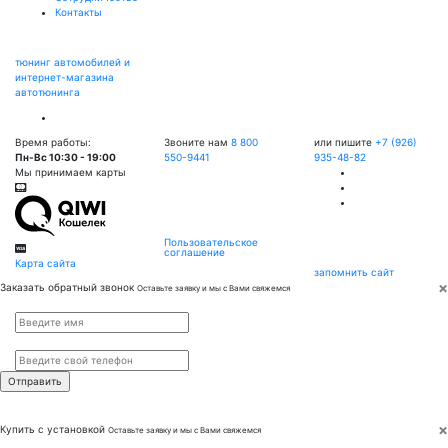
Контакты
тюнинг автомобилей и
интернет-магазина
автотюнинга
Время работы:
Звоните нам
8 800
или пишите
+7 (926)
Пн-Вс 10:30 - 19:00
550-9441
935-48-82
Мы принимаем карты
Пользовательское
соглашение
Карта сайта
запомнить сайт
×
Заказать обратный звонок
Оставьте заявку и мы с Вами свяжемся
Имя
*
Телефон
*
×
Купить с установкой
Оставьте заявку и мы с Вами свяжемся
Имя
*