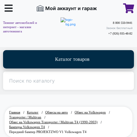
Мой аккаунт и гараж
Тюнинг автомобилей и
8 800 550-9441
интернет - магазин
Звонок бесплатный
автотюнинга
+7 (926) 935-48-82
Каталог товаров
Главная
/
Каталог
/
Обвесы на авто
/
Обвес на Volkswagen
/
Transporter / Multivan
/
Обвес на Volkswagen Transporter / Multivan T4 (1990-2003)
/
Бамперы Volkswagen T4
/
Передний бампер PROJEKTZWO V1 Volkswagen T4