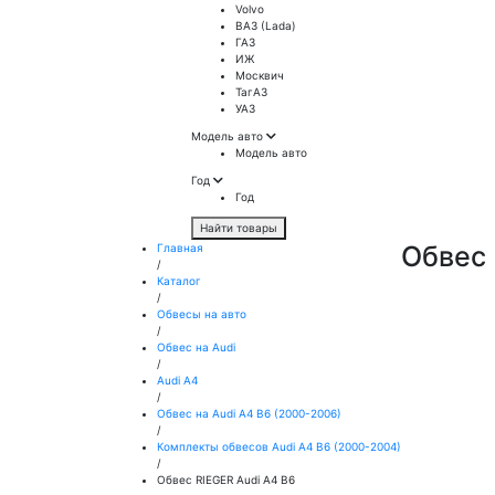
Volvo
ВАЗ (Lada)
ГАЗ
ИЖ
Москвич
ТагАЗ
УАЗ
Модель авто
Модель авто
Год
Год
Найти товары
Обвес 
Главная
/
Каталог
/
Обвесы на авто
/
Обвес на Audi
/
Audi A4
/
Обвес на Audi A4 B6 (2000-2006)
/
Комплекты обвесов Audi A4 B6 (2000-2004)
/
Обвес RIEGER Audi A4 B6