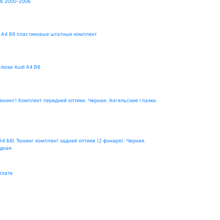
B6 2000-2006
 A4 B6 пластиковые штатные комплект
люзи Audi A4 B6
юнинг! Комплект передней оптики. Черная. Ангельские глазки.
А4 Б6) Тюнинг комплект задней оптики (2 фонаря). Черная.
одная
плате