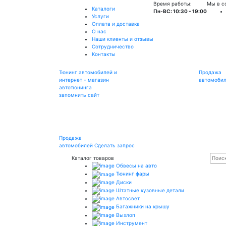
Время работы:
Мы в с
Каталоги
Пн-ВС: 10:30 - 19:00
Услуги
Оплата и доставка
О нас
Наши клиенты и отзывы
Сотрудничество
Контакты
Тюнинг автомобилей и
Продажа
интернет - магазин
автомоби
автотюнинга
запомнить сайт
Продажа
автомобилей
Сделать запрос
Каталог товаров
Обвесы на авто
Тюнинг фары
Диски
Штатные кузовные детали
Автосвет
Багажники на крышу
Выхлоп
Инструмент