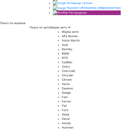
Интерьер салона
Крышки (облицовка) рефрижератора
Распродажа
Поиск
по машине
Поиск по авто
Марка авто
Марка авто
Alfa Romeo
Aston Martin
Audi
Bentley
BMW
BYD
Cadillac
Chery
Chevrolet
Chrysler
Citroen
Dacia
Daewoo
Dodge
Faw
Ferrari
Fiat
Ford
Geely
Haval
Honda
Hummer