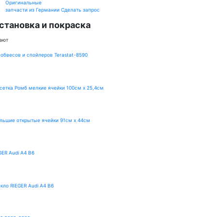
Оригинальные
запчасти из Германии
Сделать запрос
становка и покраска
ают
 обвесов и спойлеров Terastat-8590
етка Ромб мелкие ячейки 100см х 25,4см
льшие открытые ячейки 91см х 44см
GER Audi A4 B6
кло RIEGER Audi A4 B6