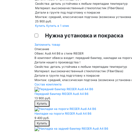
Свойства: деталь устойчива к любым перепадам температур
Материал: высококачественный стеклопластик (FiberGlass)
Детали в грунте под подготовку к покраске
Монтаж: средний, классическая подгонка (возможна установка 
25 900
руб.
Купить
Купить в 1 клик
Нужна установка и покраска
Запомнить товар
Описание
Обвес Audi A4 B6 в стиле RIEGER
В комплект обвеса входит: передний бампер, накладки на порог
Детали нашего производства !
Свойства: деталь устойчива к любым перепадам температур
Материал: высококачественный стеклопластик (FiberGlass)
Детали в грунте под подготовку к покраске
Монтаж: средний, классическая подгонка (возможна установка 
Состав комплекта
Передний бампер RIEGER Audi A4 B6
13 900
руб.
Купить
Накладки на пороги RIEGER Audi A4 B6
9 400
руб.
Купить