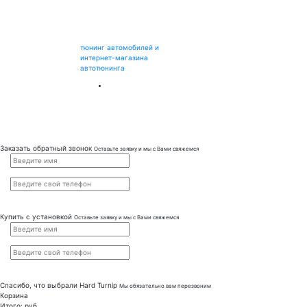
тюнинг автомобилей и
интернет-магазина
автотюнинга
Заказать обратный звонок
Оставьте заявку и мы с Вами свяжемся
Купить с установкой
Оставьте заявку и мы с Вами свяжемся
Спасибо, что выбрали
Hard Turnip
Мы обязательно вам перезвоним
Корзина
Итого:
руб.