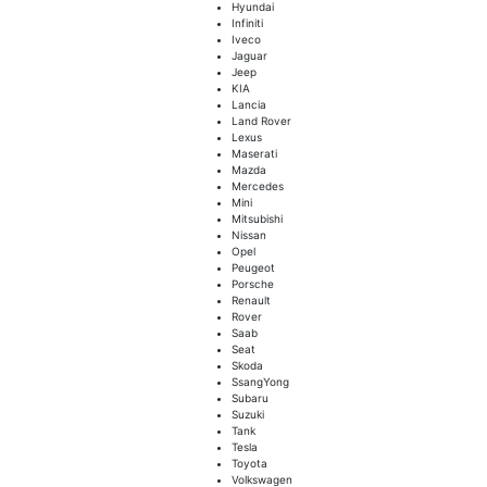
Hyundai
Infiniti
Iveco
Jaguar
Jeep
KIA
Lancia
Land Rover
Lexus
Maserati
Mazda
Mercedes
Mini
Mitsubishi
Nissan
Opel
Peugeot
Porsche
Renault
Rover
Saab
Seat
Skoda
SsangYong
Subaru
Suzuki
Tank
Tesla
Toyota
Volkswagen