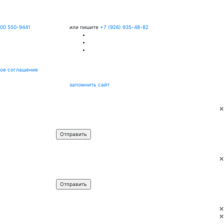
800 550-9441
или пишите
+7 (926) 935-48-82
ое соглашение
запомнить сайт
×
Имя
*
Телефон
*
×
Имя
*
Телефон
*
×
×