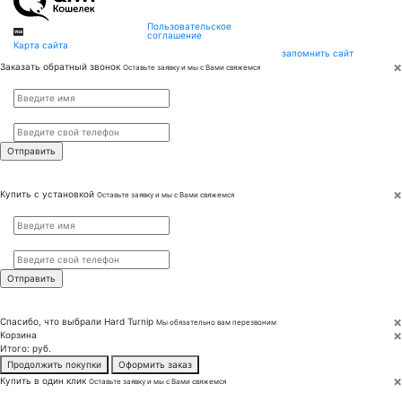
Пользовательское
соглашение
Карта сайта
запомнить сайт
×
Заказать обратный звонок
Оставьте заявку и мы с Вами свяжемся
Имя
*
Телефон
*
×
Купить с установкой
Оставьте заявку и мы с Вами свяжемся
Имя
*
Телефон
*
×
Спасибо, что выбрали
Hard Turnip
Мы обязательно вам перезвоним
×
Корзина
Итого:
руб.
Продолжить покупки
Оформить заказ
×
Купить в один клик
Оставьте заявку и мы с Вами свяжемся
Имя
*