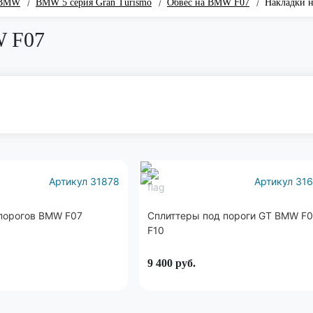
 BMW
BMW 5 серия Gran Turismo
Обвес на BMW F07
Накладки 
/
/
/
W F07
Артикул 31878
Артикул 31
порогов BMW F07
Сплиттеры под пороги GT BMW F0
F10
9 400
руб.