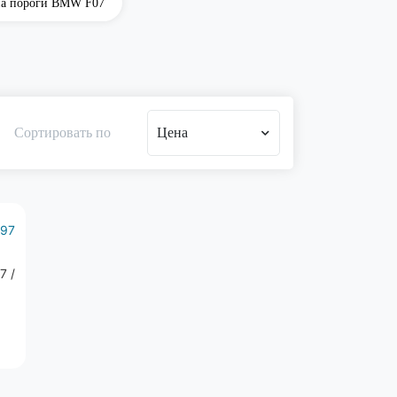
на пороги BMW F07
Сортировать по
Цена
697
7 /