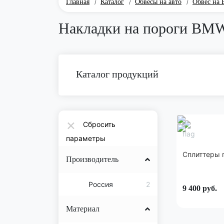
Главная
Каталог
Обвесы на авто
Обвес на
/
/
/
Накладки на пороги BM
Каталог продукций
×
Сбросить
параметры
Сплиттеры 
Производитель
Россия
2
9 400
руб.
Материал