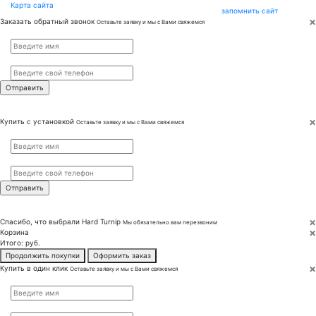
Карта сайта
запомнить сайт
×
Заказать обратный звонок
Оставьте заявку и мы с Вами свяжемся
Имя
*
Телефон
*
×
Купить с установкой
Оставьте заявку и мы с Вами свяжемся
Имя
*
Телефон
*
×
Спасибо, что выбрали
Hard Turnip
Мы обязательно вам перезвоним
×
Корзина
Итого:
руб.
Продолжить покупки
Оформить заказ
×
Купить в один клик
Оставьте заявку и мы с Вами свяжемся
Имя
*
Телефон
*