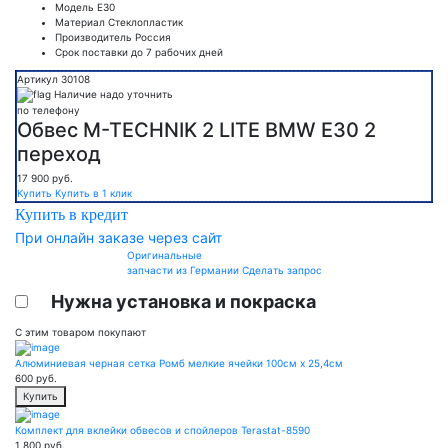
Модель
E30
Материал
Стеклопластик
Производитель
Россия
Срок поставки
до 7 рабочих дней
Артикул 30108
Наличие надо уточнить
по телефону
Обвес M-TECHNIK 2 LITE BMW E30 2
переход
17 900
руб.
Купить
Купить в 1 клик
Купить в кредит
При онлайн заказе через сайт
Оригинальные
запчасти из Германии
Сделать запрос
Нужна установка и покраска
С этим товаром покупают
Алюминиевая черная сетка Ромб мелкие ячейки 100см х 25,4см
600
руб.
Купить
Комплект для вклейки обвесов и спойлеров Terastat-8590
1 800
руб.