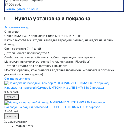
деталей в нашем сервисе)
17 900
руб.
Купить
Купить в 1 клик
Нужна установка и покраска
Запомнить товар
Описание
Обвес BMW E30 2 переход в стиле M-TECHNIK 2 LITE
В комплект обвеса входит: накладка передний бампер, накладка на задний
бампер
Срок поставки: 7-14 дней
Детали нашего производства !
Свойства: детали устойчивы к любым перепадам температур
Материал: высококачественный стеклопластик (FiberGlass)
Детали в грунте под подготовку к покраске
Монтаж: средний, классическая подгонка (возможна установка и покраска
деталей в нашем сервисе)
Состав комплекта
Накладка на передний бампер M-TECHNIK 2 LITE BMW E30 2 переход
9 400
руб.
Купить
Накладка на задний бампер M-TECHNIK 2 LITE BMW E30 2 переход
9 400
руб.
Купить
Характеристики
Марка
BMW