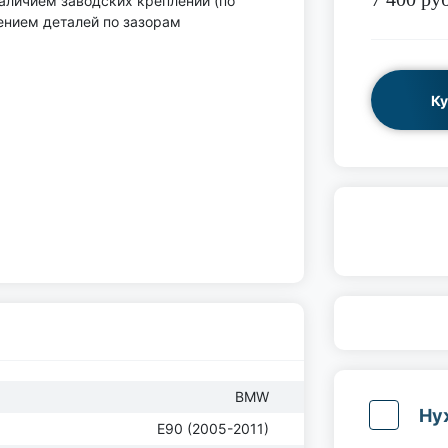
аличием заводских креплений (по
лением деталей по зазорам
Ку
BMW
Ну
E90 (2005-2011)