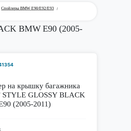
Спойлеры BMW E90/E92/E93
/
ACK BMW E90 (2005-
41354
Наличие надо уточнить
по телефону
ер на крышку багажника
 STYLE GLOSSY BLACK
90 (2005-2011)
.