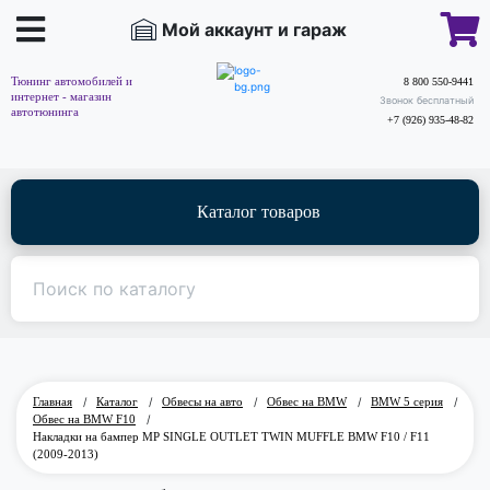
Мой аккаунт и гараж
Тюнинг автомобилей и
8 800 550-9441
интернет - магазин
Звонок бесплатный
автотюнинга
+7 (926) 935-48-82
Каталог товаров
Главная
/
Каталог
/
Обвесы на авто
/
Обвес на BMW
/
BMW 5 серия
/
Обвес на BMW F10
/
Накладки на бампер MP SINGLE OUTLET TWIN MUFFLE BMW F10 / F11
(2009-2013)