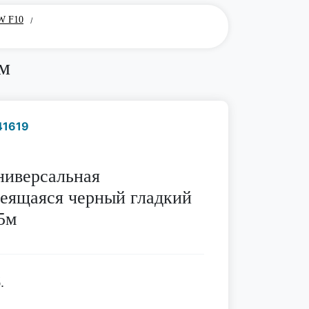
W F10
/
5м
41619
Наличие надо уточнить
по телефону
ниверсальная
еящаяся черный гладкий
5м
.