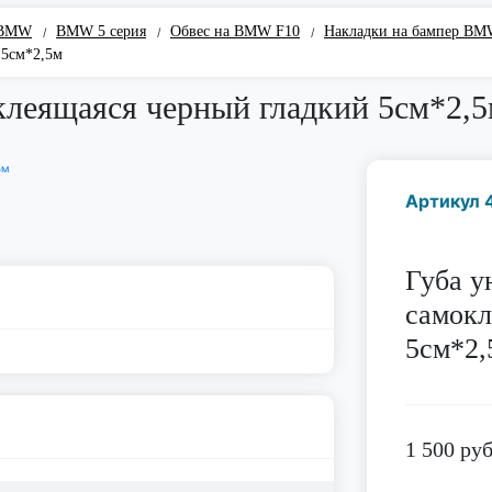
 BMW
BMW 5 серия
Обвес на BMW F10
Накладки на бампер BM
/
/
/
 5см*2,5м
клеящаяся черный гладкий 5см*2,
Артикул 
Губа у
самокл
5см*2,
1 500
руб