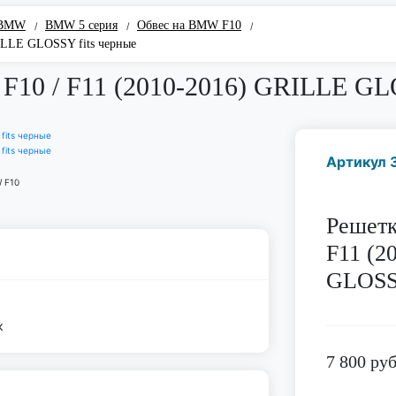
 BMW
BMW 5 серия
Обвес на BMW F10
/
/
/
ILLE GLOSSY fits черные
F10 / F11 (2010-2016) GRILLE GLO
Артикул 
Решетк
F11 (2
GLOSSY
к
7 800
руб