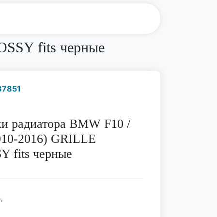
SSY fits черные
37851
Наличие надо уточнить
по телефону
и радиатора BMW F10 /
010-2016) GRILLE
 fits черные
.