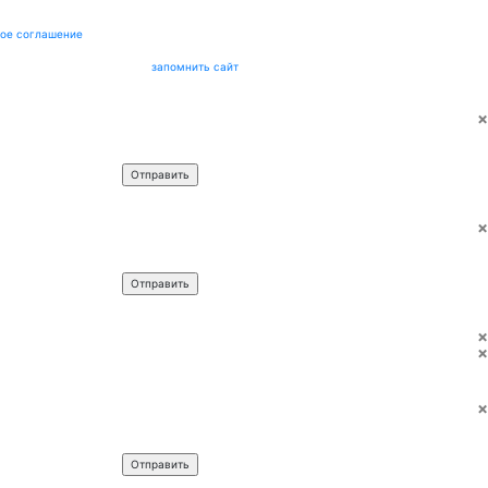
ое соглашение
запомнить сайт
×
Имя
*
Телефон
*
×
Имя
*
Телефон
*
×
×
×
Имя
*
Телефон
*