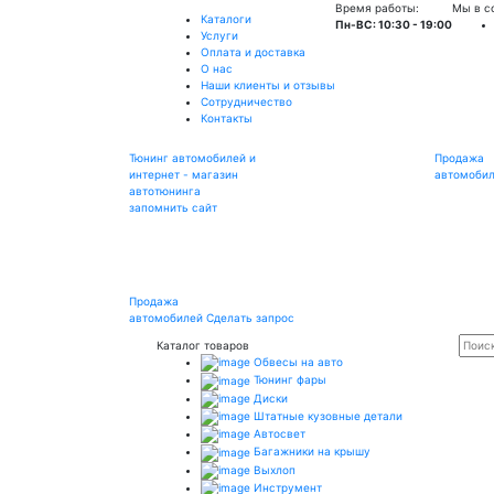
Время работы:
Мы в с
Каталоги
Пн-ВС: 10:30 - 19:00
Услуги
Оплата и доставка
О нас
Наши клиенты и отзывы
Сотрудничество
Контакты
Тюнинг автомобилей и
Продажа
интернет - магазин
автомоби
автотюнинга
запомнить сайт
Продажа
автомобилей
Сделать запрос
Каталог товаров
Обвесы на авто
Тюнинг фары
Диски
Штатные кузовные детали
Автосвет
Багажники на крышу
Выхлоп
Инструмент