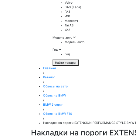
Volvo
ВАЗ (Lada)
ГАЗ
ИЖ
Москвич
ТагАЗ
УАЗ
Модель авто
Модель авто
Год
Год
Найти товары
Главная
/
Каталог
/
Обвесы на авто
/
Обвес на BMW
/
BMW 5 серия
/
Обвес на BMW F10
/
Накладки на пороги EXTENSION PERFORMANCE STYLE BMW F10
Накладки на пороги EXTEN