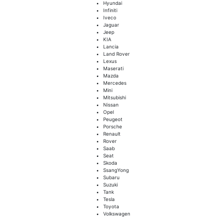
Hyundai
Infiniti
Iveco
Jaguar
Jeep
KIA
Lancia
Land Rover
Lexus
Maserati
Mazda
Mercedes
Mini
Mitsubishi
Nissan
Opel
Peugeot
Porsche
Renault
Rover
Saab
Seat
Skoda
SsangYong
Subaru
Suzuki
Tank
Tesla
Toyota
Volkswagen