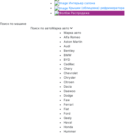
Интерьер салона
Крышки (облицовка) рефрижератора
Распродажа
Поиск
по машине
Поиск по авто
Марка авто
Марка авто
Alfa Romeo
Aston Martin
Audi
Bentley
BMW
BYD
Cadillac
Chery
Chevrolet
Chrysler
Citroen
Dacia
Daewoo
Dodge
Faw
Ferrari
Fiat
Ford
Geely
Haval
Honda
Hummer