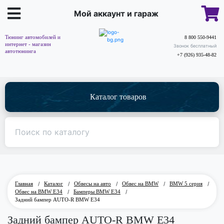
Мой аккаунт и гараж
Тюнинг автомобилей и
8 800 550-9441
интернет - магазин
Звонок бесплатный
автотюнинга
+7 (926) 935-48-82
Каталог товаров
Главная
/
Каталог
/
Обвесы на авто
/
Обвес на BMW
/
BMW 5 серия
/
Обвес на BMW E34
/
Бамперы BMW E34
/
Задний бампер AUTO-R BMW E34
Задний бампер AUTO-R BMW E34