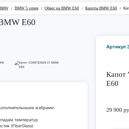
 BMW
BMW 5 серия
Обвес на BMW E60
Капоты BMW E60
Ка
/
/
/
/
 BMW E60
Артикул 
Капот
E60
 дополнительными жабрами
29 900
ру
епадам температур
тик (FiberGlass)