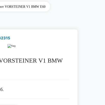
пот VORSTEINER V1 BMW E60
32315
Наличие надо уточнить
по телефону
 VORSTEINER V1 BMW
б.