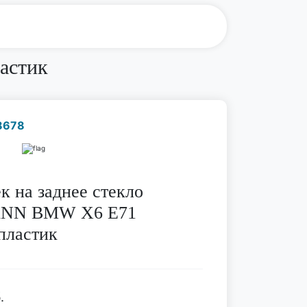
астик
8678
Наличие надо уточнить
по телефону
к на заднее стекло
NN BMW X6 E71
пластик
.