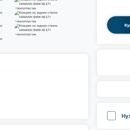
Ку
Ну