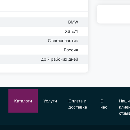
BMW
X6 E71
Стеклопластик
Россия
до 7 рабочих дней
Каталоги
Услуги
Оплата и
О
Наши
доставка
нас
клие
отзы