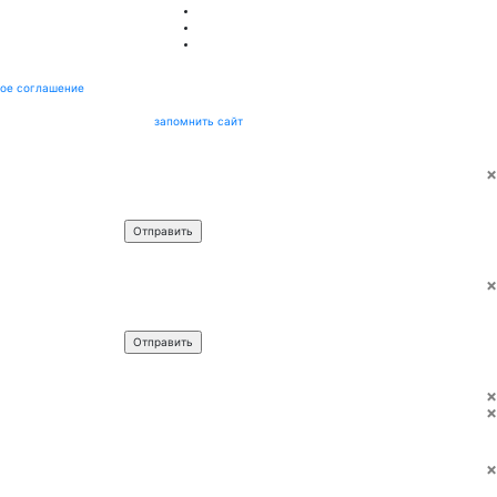
ое соглашение
запомнить сайт
×
Имя
*
Телефон
*
×
Имя
*
Телефон
*
×
×
×
Имя
*