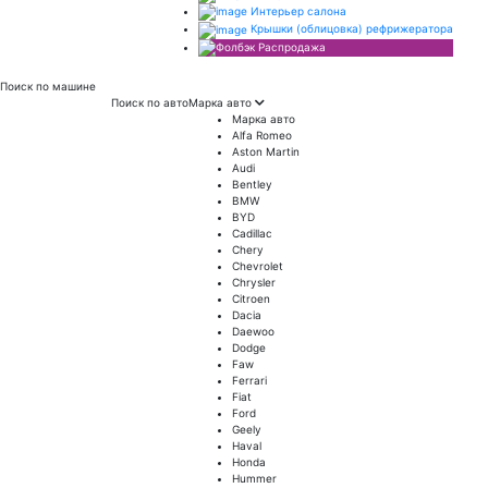
Интерьер салона
Крышки (облицовка) рефрижератора
Распродажа
Поиск
по машине
Поиск по авто
Марка авто
Марка авто
Alfa Romeo
Aston Martin
Audi
Bentley
BMW
BYD
Cadillac
Chery
Chevrolet
Chrysler
Citroen
Dacia
Daewoo
Dodge
Faw
Ferrari
Fiat
Ford
Geely
Haval
Honda
Hummer