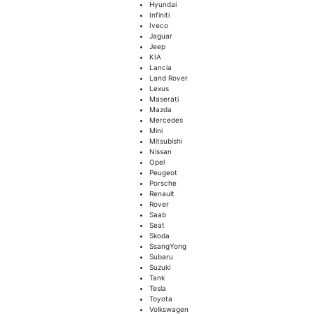
Hyundai
Infiniti
Iveco
Jaguar
Jeep
KIA
Lancia
Land Rover
Lexus
Maserati
Mazda
Mercedes
Mini
Mitsubishi
Nissan
Opel
Peugeot
Porsche
Renault
Rover
Saab
Seat
Skoda
SsangYong
Subaru
Suzuki
Tank
Tesla
Toyota
Volkswagen