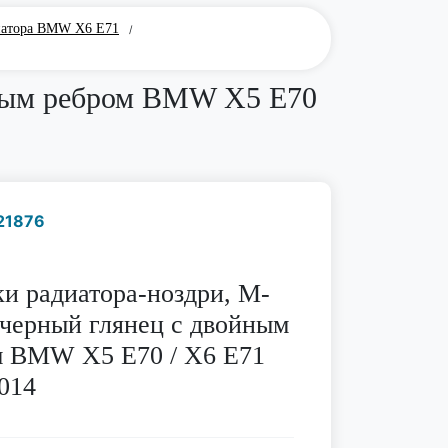
иатора BMW X6 E71
/
йным ребром BMW X5 E70
21876
Наличие надо уточнить
по телефону
и радиатора-ноздри, М-
 черный глянец с двойным
м BMW X5 E70 / X6 E71
014