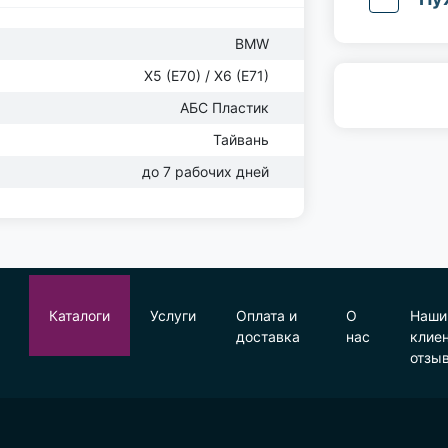
BMW
X5 (E70) / X6 (E71)
АБС Пластик
Тайвань
до 7 рабочих дней
Каталоги
Услуги
Оплата и
О
Наши
доставка
нас
клие
отзы