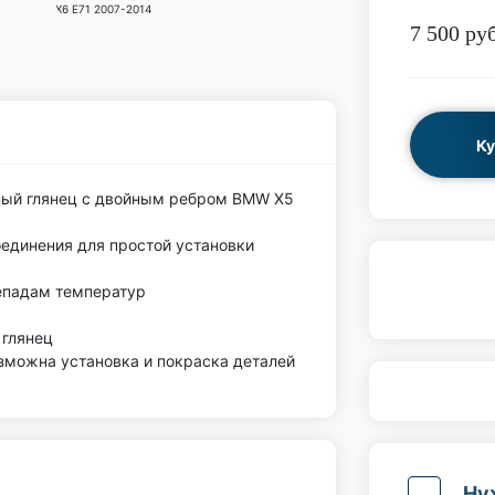
7 500
руб
Ку
рный глянец с двойным ребром BMW X5
единения для простой установки
епадам температур
 глянец
озможна установка и покраска деталей
Ну