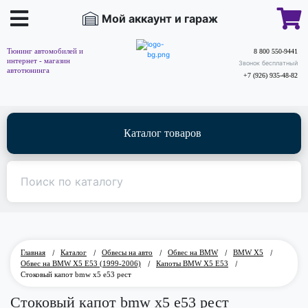
Мой аккаунт и гараж
Тюнинг автомобилей и
8 800 550-9441
интернет - магазин
Звонок бесплатный
автотюнинга
+7 (926) 935-48-82
Каталог товаров
Главная
/
Каталог
/
Обвесы на авто
/
Обвес на BMW
/
BMW X5
/
Обвес на BMW X5 E53 (1999-2006)
/
Капоты BMW X5 E53
/
Стоковый капот bmw x5 e53 рест
Стоковый капот bmw x5 e53 рест