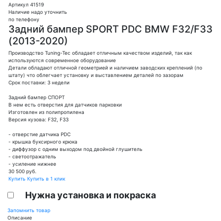
Артикул 41519
Наличие надо уточнить
по телефону
Задний бампер SPORT PDC BMW F32/F33
(2013-2020)
Производство Tuning-Tec обладает отличным качеством изделий, так как
используются современное оборудование
Детали обладают отличной геометрией и наличием заводских креплений (по
штату) что облегчает установку и выставлением деталей по зазорам
Срок поставки: 3 недели
Задний бампер СПОРТ
В нем есть отверстия для датчиков парковки
Изготовлен из полипропилена
Версия кузова: F32, F33
- отверстие датчика PDC
- крышка буксирного крюка
- диффузор с одним выходом под двойной глушитель
- светоотражатель
- усиление нижнее
30 500
руб.
Купить
Купить в 1 клик
Нужна установка и покраска
Запомнить товар
Описание