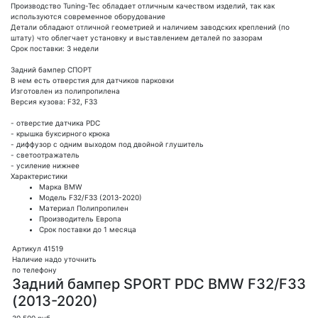
Производство Tuning-Tec обладает отличным качеством изделий, так как
используются современное оборудование
Детали обладают отличной геометрией и наличием заводских креплений (по
штату) что облегчает установку и выставлением деталей по зазорам
Срок поставки: 3 недели
Задний бампер СПОРТ
В нем есть отверстия для датчиков парковки
Изготовлен из полипропилена
Версия кузова: F32, F33
- отверстие датчика PDC
- крышка буксирного крюка
- диффузор с одним выходом под двойной глушитель
- светоотражатель
- усиление нижнее
Характеристики
Марка
BMW
Модель
F32/F33 (2013-2020)
Материал
Полипропилен
Производитель
Европа
Срок поставки
до 1 месяца
Артикул 41519
Наличие надо уточнить
по телефону
Задний бампер SPORT PDC BMW F32/F33
(2013-2020)
30 500
руб.