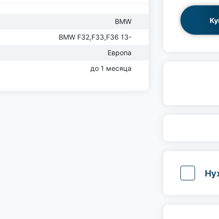
Ку
BMW
BMW F32,F33,F36 13-
Европа
до 1 месяца
Ну