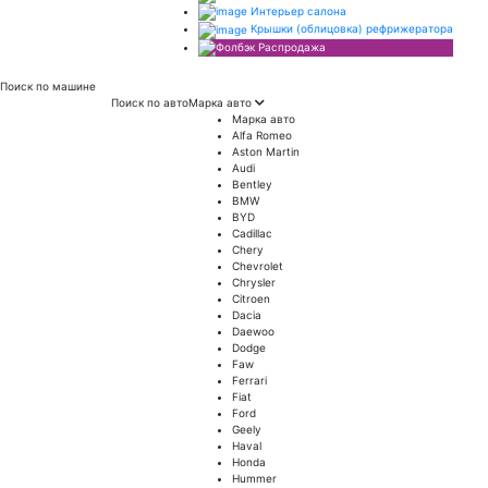
Интерьер салона
Крышки (облицовка) рефрижератора
Распродажа
Поиск
по машине
Поиск по авто
Марка авто
Марка авто
Alfa Romeo
Aston Martin
Audi
Bentley
BMW
BYD
Cadillac
Chery
Chevrolet
Chrysler
Citroen
Dacia
Daewoo
Dodge
Faw
Ferrari
Fiat
Ford
Geely
Haval
Honda
Hummer