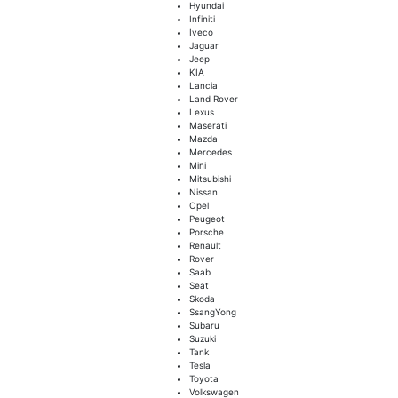
Hyundai
Infiniti
Iveco
Jaguar
Jeep
KIA
Lancia
Land Rover
Lexus
Maserati
Mazda
Mercedes
Mini
Mitsubishi
Nissan
Opel
Peugeot
Porsche
Renault
Rover
Saab
Seat
Skoda
SsangYong
Subaru
Suzuki
Tank
Tesla
Toyota
Volkswagen