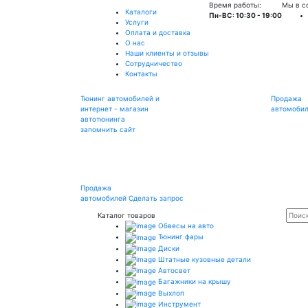
Время работы:
Мы в с
Каталоги
Пн-ВС: 10:30 - 19:00
Услуги
Оплата и доставка
О нас
Наши клиенты и отзывы
Сотрудничество
Контакты
Тюнинг автомобилей и
Продажа
интернет - магазин
автомоби
автотюнинга
запомнить сайт
Продажа
автомобилей
Сделать запрос
Каталог товаров
Обвесы на авто
Тюнинг фары
Диски
Штатные кузовные детали
Автосвет
Багажники на крышу
Выхлоп
Инструмент