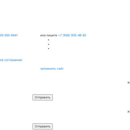
800 550-9441
или пишите
+7 (926) 935-48-82
ое соглашение
запомнить сайт
×
Имя
*
Телефон
*
×
Имя
*
Телефон
*