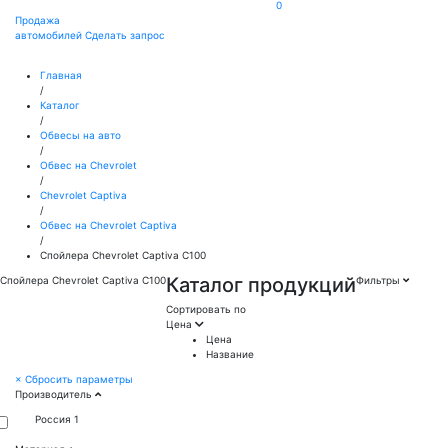
0
Продажа
автомобилей
Сделать запрос
Главная
/
Каталог
/
Обвесы на авто
/
Обвес на Chevrolet
/
Chevrolet Captiva
/
Обвес на Chevrolet Captiva
/
Спойлера Chevrolet Captiva C100
Каталог продукций
Спойлера Chevrolet Captiva C100
Фильтры
Сортировать по
Цена
Цена
Название
×
Сбросить параметры
Производитель
Россия
1