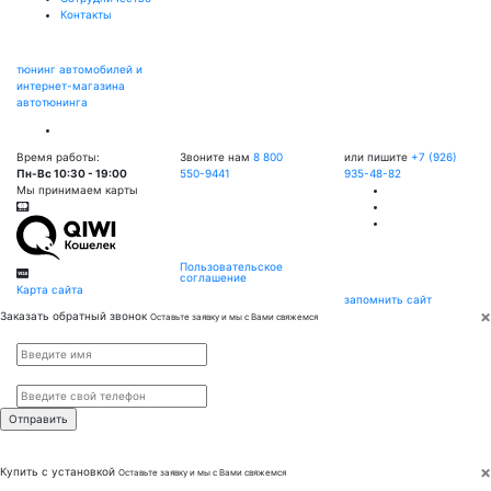
Контакты
тюнинг автомобилей и
интернет-магазина
автотюнинга
Время работы:
Звоните нам
8 800
или пишите
+7 (926)
Пн-Вс 10:30 - 19:00
550-9441
935-48-82
Мы принимаем карты
Пользовательское
соглашение
Карта сайта
запомнить сайт
×
Заказать обратный звонок
Оставьте заявку и мы с Вами свяжемся
Имя
*
Телефон
*
×
Купить с установкой
Оставьте заявку и мы с Вами свяжемся
Имя
*