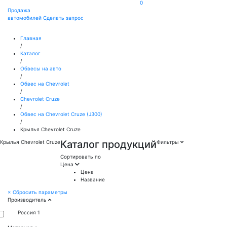
0
Продажа
автомобилей
Сделать запрос
Главная
/
Каталог
/
Обвесы на авто
/
Обвес на Chevrolet
/
Chevrolet Cruze
/
Обвес на Chevrolet Cruze (J300)
/
Крылья Chevrolet Cruze
Каталог продукций
Крылья Chevrolet Cruze
Фильтры
Сортировать по
Цена
Цена
Название
×
Сбросить параметры
Производитель
Россия
1